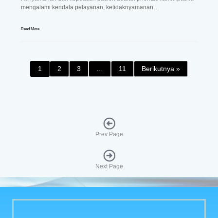
mengalami kendala pelayanan, ketidaknyamanan…
Read More
1
2
3
…
11
Berikutnya »
Prev Page
Next Page