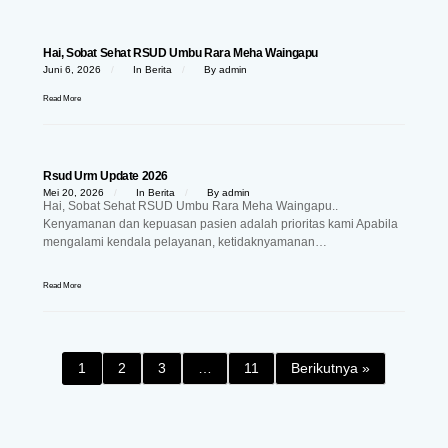
Hai, Sobat Sehat RSUD Umbu Rara Meha Waingapu
Juni 6, 2026
In
Berita
By
admin
Read More
Rsud Urm Update 2026
Mei 20, 2026
In
Berita
By
admin
Hai, Sobat Sehat RSUD Umbu Rara Meha Waingapu..
Kenyamanan dan kepuasan pasien adalah prioritas kami Apabila
mengalami kendala pelayanan, ketidaknyamanan…
Read More
1
2
3
…
11
Berikutnya »