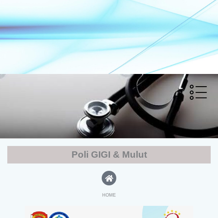
Lewati
ke
konten
Poli GIGI & Mulut
HOME