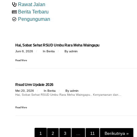
Rawat Jalan
Berita Terbaru
Pengunguman
Hai, Sobat Sehat RSUD Umbu Rara Meha Waingapu
Juni 6, 2026
In
Berita
By
admin
Read More
Rsud Urm Update 2026
Mei 20, 2026
In
Berita
By
admin
Hai, Sobat Sehat RSUD Umbu Rara Meha Waingapu.. Kenyamanan dan…
Read More
1
2
3
…
11
Berikutnya »