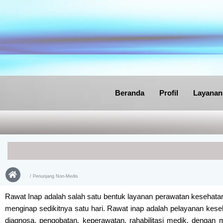
Lewati
ke
konten
Beranda
Profil
Layanan
/ Penunjang Non-Medis
Rawat Inap adalah salah satu bentuk layanan perawatan kesehatan
menginap sedikitnya satu hari. Rawat inap adalah pelayanan kese
diagnosa, pengobatan, keperawatan, rahabilitasi medik, dengan 