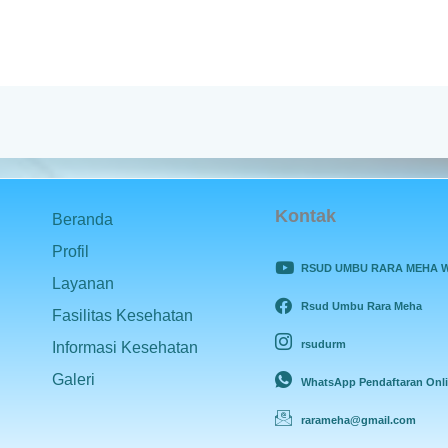
Kontak
Beranda
Profil
RSUD UMBU RARA MEHA 
Layanan
Rsud Umbu Rara Meha
Fasilitas Kesehatan
rsudurm
Informasi Kesehatan
Galeri
WhatsApp Pendaftaran Onl
rarameha@gmail.com