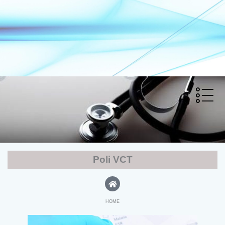
Lewati
ke
konten
Poli VCT
HOME