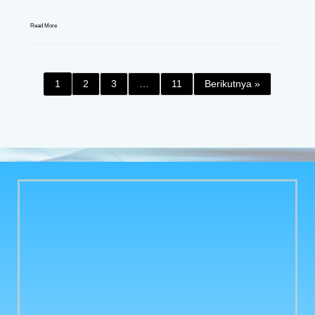
Read More
1
2
3
…
11
Berikutnya »