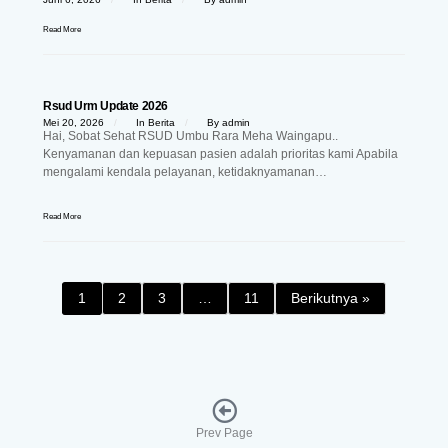
Read More
Rsud Urm Update 2026
Mei 20, 2026
In
Berita
By
admin
Hai, Sobat Sehat RSUD Umbu Rara Meha Waingapu..
Kenyamanan dan kepuasan pasien adalah prioritas kami Apabila
mengalami kendala pelayanan, ketidaknyamanan…
Read More
1
2
3
…
11
Berikutnya »
Prev Page