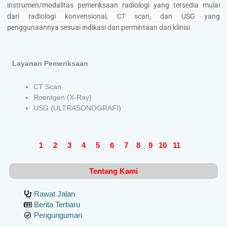
instrumen/modalitas pemeriksaan radiologi yang tersedia mulai
dari radiologi konvensional, CT scan, dan USG yang
penggunaannya sesuai indikasi dan permintaan dari klinisi.
Layanan Pemeriksaan
CT Scan
Roentgen (X-Ray)
USG (ULTRASONOGRAFI)
1
2
3
4
5
6
7
8
9
10
11
Tentang Kami
Rawat Jalan
Berita Terbaru
Pengunguman