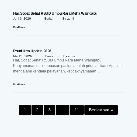
Hai, Sobat Sehat RSUD Umbu Rara Meha Waingapu
Juni 6, 2026
In
Berita
By
admin
Read More
Rsud Urm Update 2026
Mei 20, 2026
In
Berita
By
admin
Hai, Sobat Sehat RSUD Umbu Rara Meha Waingapu..
Kenyamanan dan kepuasan pasien adalah prioritas kami Apabila
mengalami kendala pelayanan, ketidaknyamanan…
Read More
1
2
3
…
11
Berikutnya »